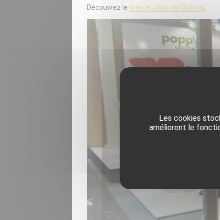
Découvrez le
site de Christian Dubois
.
PIÈCE
INDUS
OBJET
COMPO
Les cookies stock
améliorent le foncti