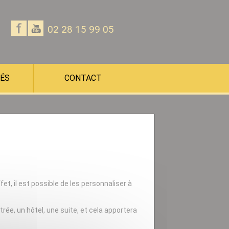
Notre
Notre
02 28 15 99 05
page
chaine
Facebook
Youtube
ÉS
CONTACT
fet, il est possible de les personnaliser à
rée, un hôtel, une suite, et cela apportera