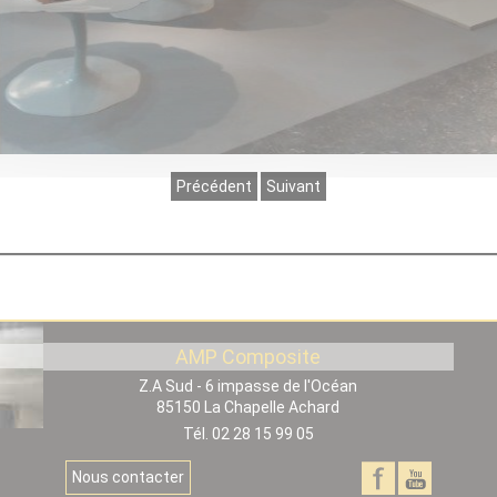
Précédent
Suivant
AMP Composite
Z.A Sud - 6 impasse de l'Océan
85150
La Chapelle Achard
Tél. 02 28 15 99 05
Notre
Notre
Nous contacter
tre
page
page