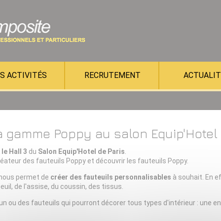
S ACTIVITÉS
RECRUTEMENT
ACTUALIT
AU
la gamme Poppy au salon Equip'Hotel
ITAIRE
le Hall 3
du
Salon Equip'Hotel de Paris
.
éateur des fauteuils Poppy et découvrir les fauteuils Poppy.
S
PORTS
s nous permet de
créer des fauteuils personnalisables
à souhait. En ef
il, de l'assise, du coussin, des tissus.
 ou des fauteuils qui pourront décorer tous types d'intérieur : une ent
SME