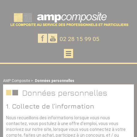
Panneau de gestion des cookies
Notre
Notre
02 28 15 99 05
page
chaine
Facebook
Youtube
Ouvrir
le
menu
AMP Composite
>
Données personnelles
Données personnelles
1. Collecte de l’information
Nous recueillons des informations lorsque vous nous
contactez, vous postulez à une offre d'emploi, vous vous
inscrivez sur notre site, lorsque vous vous connectez à votre
compte, faites un achat, participez à un concours, et / ou