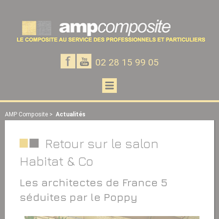
Panneau de gestion des cookies
Notre
Notre
02 28 15 99 05
page
chaine
Facebook
Youtube
Ouvrir
le
menu
AMP Composite
>
Actualités
Retour sur le salon
Habitat & Co
Les architectes de France 5
séduites par le Poppy