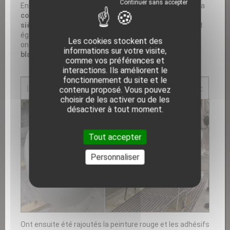
En effet, AMP Composite a fabriqué dans ses ateliers la
coque complète de la Formule 1 en composite
et un
siège baquet en carbone
, ainsi que les 4 roues qui sont
également en matériau composite. Toutes ces pièces
Les cookies stockent des
ont été poncées et recouvertes d'une
finition gelcoat
informations sur votre visite,
blanc
, puis ont été livrées blanches (voir photos).
comme vos préférences et
interactions. Ils améliorent le
fonctionnement du site et le
contenu proposé. Vous pouvez
choisir de les activer ou de les
désactiver à tout moment.
Tout accepter
Personnaliser
Ont ensuite été rajoutés la peinture rouge et les adhésifs