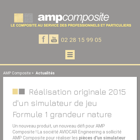
Panneau de gestion des cookies
Notre
Notre
02 28 15 99 05
page
chaine
Facebook
Youtube
Ouvrir
le
menu
AMP Composite
>
Actualités
Réalisation originale 2015
d'un simulateur de jeu
Formule 1 grandeur nature
Un nouveau produit, un nouveau défi pour AMP
Composite ! La société AVIOCAR Engineering a sollicité
AMP Composite pour réaliser les
pièces d'un simulateur